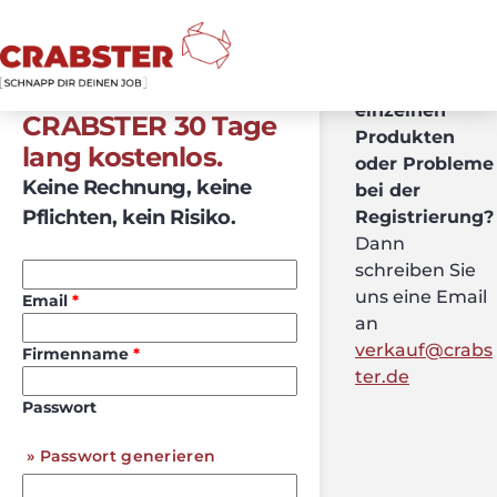
Haben Sie
Fragen zu den
Nutzen Sie
einzelnen
CRABSTER 30 Tage
Produkten
lang kostenlos.
oder Probleme
Keine Rechnung, keine
bei der
Pflichten, kein Risiko.
Registrierung?
Dann
schreiben Sie
uns eine Email
Email
an
verkauf@crabs
Firmenname
ter.de
Passwort
Passwort generieren