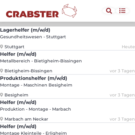
Tätigkeit oder Beruf
PLZ oder Ort
Lagerhelfer (m/w/d)
Umkreis
Gesundheitswesen - Stuttgart
Stuttgart
Heute
Helfer (m/w/d)
Erneut suchen
Metallbereich - Bietigheim-Bissingen
Bietigheim-Bissingen
vor 3 Tagen
Produktionshelfer (m/w/d)
Montage - Maschinen Besigheim
Besigheim
vor 3 Tagen
Helfer (m/w/d)
Produktion - Montage - Marbach
Marbach am Neckar
vor 3 Tagen
Helfer (m/w/d)
Montage Kleinteile - Erligheim