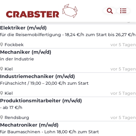
Industriemechaniker (m/w/d)
- attraktiver Bezahlung durch Branchenzuschläge
Osterrönfeld
vor 5 Tagen
Elektriker (m/w/d)
für die Reisemobilfertigung - 18,24 €/h zum Start bis 26,27 €/h
Fockbek
vor 5 Tagen
Mechaniker (m/w/d)
in der Industrie
Kiel
vor 5 Tagen
Industriemechaniker (m/w/d)
Frühschicht / 19,00 – 20,00 €/h zum Start
Kiel
vor 5 Tagen
Produktionsmitarbeiter (m/w/d)
- ab 17 €/h
Rendsburg
vor 5 Tagen
Mechatroniker (m/w/d)
für Baumaschinen - Lohn 18,00 €/h zum Start