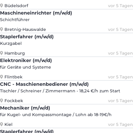
Büdelsdorf
vor 5 Tagen
Maschineneinrichter (m/w/d)
Schichtführer
Bretnig-Hauswalde
vor 5 Tagen
Staplerfahrer (m/w/d)
Kurzgabel
Hamburg
vor 5 Tagen
Elektroniker (m/w/d)
für Geräte und Systeme
Flintbek
vor 5 Tagen
CNC - Maschienenbediener (m/w/d)
Tischler / Schreiner / Zimmermann - 18,24 €/h zum Start
Fockbek
vor 5 Tagen
Mechaniker (m/w/d)
für Kugel- und Kompassmontage / Lohn ab 18-19€/h
Kiel
vor 5 Tagen
Staplerfahrer (m/w/d)