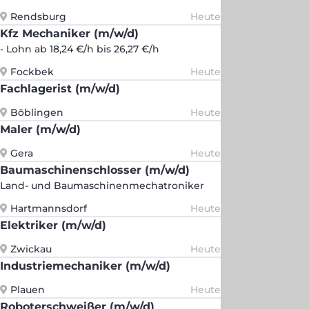
Rendsburg
Heute
Kfz Mechaniker (m/w/d)
- Lohn ab 18,24 €/h bis 26,27 €/h
Fockbek
Heute
Fachlagerist (m/w/d)
Böblingen
Heute
Maler (m/w/d)
Gera
Heute
Baumaschinenschlosser (m/w/d)
Land- und Baumaschinenmechatroniker
Hartmannsdorf
Heute
Elektriker (m/w/d)
Zwickau
Heute
Industriemechaniker (m/w/d)
Plauen
Heute
Roboterschweißer (m/w/d)