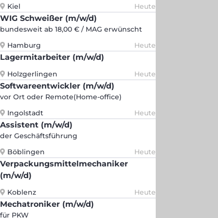
Kiel
Heute
WIG Schweißer (m/w/d)
bundesweit ab 18,00 € / MAG erwünscht
Hamburg
Heute
Lagermitarbeiter (m/w/d)
Holzgerlingen
Heute
Softwareentwickler (m/w/d)
vor Ort oder Remote(Home-office)
Ingolstadt
Heute
Assistent (m/w/d)
der Geschäftsführung
Böblingen
Heute
Verpackungsmittelmechaniker
(m/w/d)
Koblenz
Heute
Mechatroniker (m/w/d)
für PKW