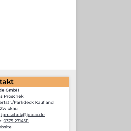
takt
.de GmbH
s Proschek
rtstr./Parkdeck Kaufland
 Zwickau
:
tproschek@jobco.de
n:
0375-2714511
bsite