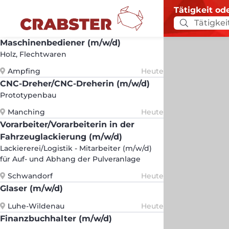
Tätigkeit od
Maschinenbediener (m/w/d)
Holz, Flechtwaren
Ampfing
Heute
CNC-Dreher/CNC-Dreherin (m/w/d)
Prototypenbau
Manching
Heute
Vorarbeiter/Vorarbeiterin in der
Fahrzeuglackierung (m/w/d)
Lackiererei/Logistik - Mitarbeiter (m/w/d)
für Auf- und Abhang der Pulveranlage
Schwandorf
Heute
Glaser (m/w/d)
Luhe-Wildenau
Heute
Finanzbuchhalter (m/w/d)