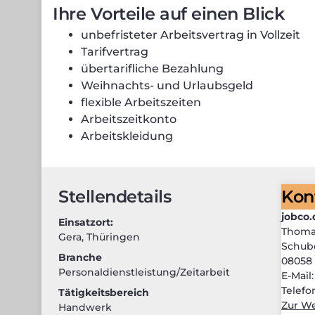
Ihre Vorteile auf einen Blick
unbefristeter Arbeitsvertrag in Vollzeit
Tarifvertrag
übertarifliche Bezahlung
Weihnachts- und Urlaubsgeld
flexible Arbeitszeiten
Arbeitszeitkonto
Arbeitskleidung
Stellendetails
Kon
jobco
Einsatzort:
Thoma
Gera
,
Thüringen
Schube
Branche
08058
Personaldienstleistung/Zeitarbeit
E-Mail
Telefo
Tätigkeitsbereich
Zur We
Handwerk