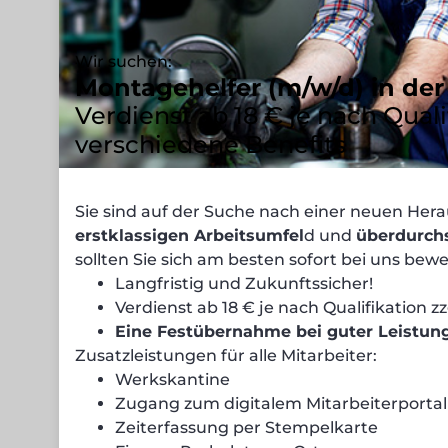
Wir suchen:
Montagehelfer (m/w/d) in der
Verdienst ab 18 € je nach Quali
verschiedene Benefits
Sie sind auf der Suche nach einer neuen Her
erstklassigen Arbeitsumfel
d und
überdurchs
sollten Sie sich am besten sofort bei uns bew
Langfristig und Zukunftssicher!
Verdienst ab 18 € je nach Qualifikation z
Eine Festübernahme bei guter Leistun
Zusatzleistungen für alle Mitarbeiter:
Werkskantine
Zugang zum digitalem Mitarbeiterportal
Zeiterfassung per Stempelkarte