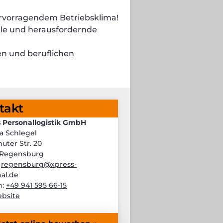
rvorragendem Betriebsklima!
le und herausfordernde
en und beruflichen
takt
 Personallogistik GmbH
na Schlegel
uter Str. 20
 Regensburg
:
regensburg@xpress-
al.de
n:
+49 941 595 66-15
bsite