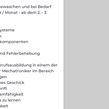
 gewaschen und bei Bedarf
 / Monat - ab dem 2. - 3.
 Systeme
k
gkomponenten
 und Fehlerbehebung
rufsausbildung in einem der
r Mechatroniker im Bereich
agen
hes Geschick
rift
eamfähigkeit
s zu lernen
gkeit