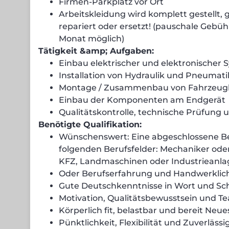
Firmen-Parkplatz vor Ort
Arbeitskleidung wird komplett gestellt,
repariert oder ersetzt! (pauschale Gebühr
Monat möglich)
Tätigkeit &amp; Aufgaben:
Einbau elektrischer und elektronischer
Installation von Hydraulik und Pneumati
Montage / Zusammenbau von Fahrzeu
Einbau der Komponenten am Endgerät
Qualitätskontrolle, technische Prüfung
Benötigte Qualifikation:
Wünschenswert: Eine abgeschlossene Be
folgenden Berufsfelder: Mechaniker ode
KFZ, Landmaschinen oder Industrieanl
Oder Berufserfahrung und Handwerklic
Gute Deutschkenntnisse in Wort und Sch
Motivation, Qualitätsbewusstsein und T
Körperlich fit, belastbar und bereit Neue
Pünktlichkeit, Flexibilität und Zuverlässi