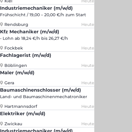
Kiel
Heute
Industriemechaniker (m/w/d)
Frühschicht / 19,00 – 20,00 €/h zum Start
Rendsburg
Heute
Kfz Mechaniker (m/w/d)
- Lohn ab 18,24 €/h bis 26,27 €/h
Fockbek
Heute
Fachlagerist (m/w/d)
Böblingen
Heute
Maler (m/w/d)
Gera
Heute
Baumaschinenschlosser (m/w/d)
Land- und Baumaschinenmechatroniker
Hartmannsdorf
Heute
Elektriker (m/w/d)
Zwickau
Heute
Industriemechaniker (m/w/d)