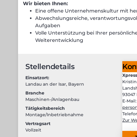
Wir bieten Ihnen:
Eine offene Unternehmenskultur mit he
Abwechslungsreiche, verantwortungsvol
Aufgaben
Volle Unterstützung bei Ihrer persönlich
Weiterentwicklung
Stellendetails
Kon
Xpress
Einsatzort:
Kristi
Landau an der Isar
,
Bayern
Landsh
Branche
93047
Maschinen-/Anlagenbau
E-Mail
person
Tätigkeitsbereich
Telefo
Montage/Inbetriebnahme
Zur We
Vertragsart
Vollzeit