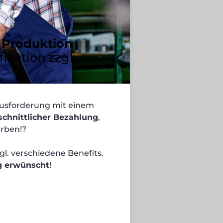
 Produktion
fikation zzgl.
ausforderung mit einem
chnittlicher Bezahlung
,
erben!?
zgl. verschiedene Benefits.
g erwünscht
!