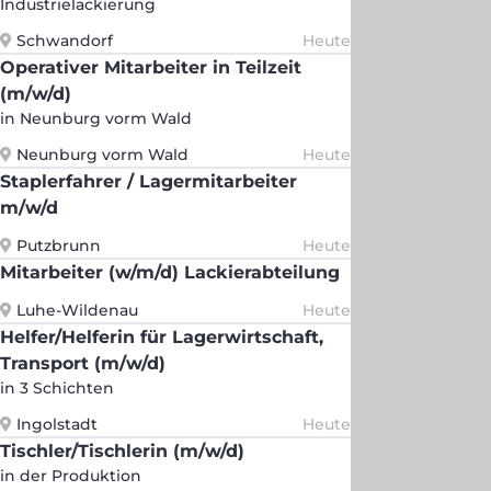
Industrielackierung
Schwandorf
Heute
Operativer Mitarbeiter in Teilzeit
(m/w/d)
in Neunburg vorm Wald
Neunburg vorm Wald
Heute
Staplerfahrer / Lagermitarbeiter
m/w/d
Putzbrunn
Heute
Mitarbeiter (w/m/d) Lackierabteilung
Luhe-Wildenau
Heute
Helfer/Helferin für Lagerwirtschaft,
Transport (m/w/d)
in 3 Schichten
Ingolstadt
Heute
Tischler/Tischlerin (m/w/d)
in der Produktion