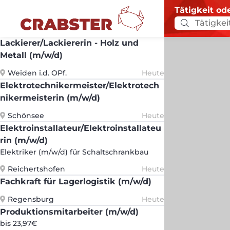
Tätigkeit od
Lackierer/Lackiererin - Holz und
Metall (m/w/d)
Weiden i.d. OPf.
Heute
Elektrotechnikermeister/Elektrotech
nikermeisterin (m/w/d)
Schönsee
Heute
Elektroinstallateur/Elektroinstallateu
rin (m/w/d)
Elektriker (m/w/d) für Schaltschrankbau
Reichertshofen
Heute
Fachkraft für Lagerlogistik (m/w/d)
Regensburg
Heute
Produktionsmitarbeiter (m/w/d)
bis 23,97€