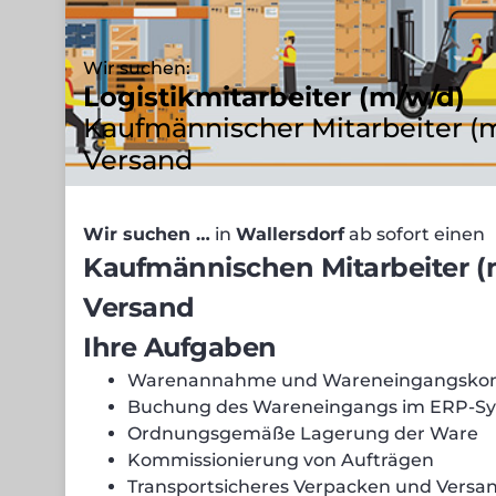
Wir suchen:
Logistikmitarbeiter (m/w/d)
Kaufmännischer Mitarbeiter (m/
Versand
Wir suchen …
in
Wallersdorf
ab sofort einen
Kaufmännischen Mitarbeiter (m/
Versand
Ihre Aufgaben
Warenannahme und Wareneingangskont
Buchung des Wareneingangs im ERP-S
Ordnungsgemäße Lagerung der Ware
Kommissionierung von Aufträgen
Transportsicheres Verpacken und Versa