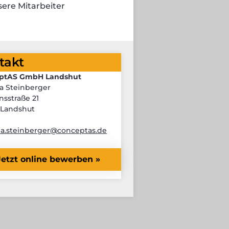
ere Mitarbeiter
takt
ptAS GmbH Landshut
a Steinberger
sstraße 21
 Landshut
na.steinberger@conceptas.de
Jetzt online bewerben