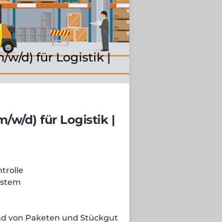
w/d) für Logistik |
w/d) für Logistik |
rolle
ystem
nd von Paketen und Stückgut