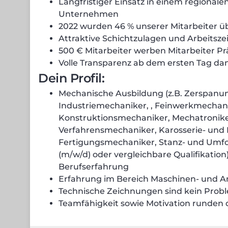
Langfristiger Einsatz in einem regional
Unternehmen
2022 wurden 46 % unserer Mitarbeiter
Attraktive Schichtzulagen und Arbeitsze
500 € Mitarbeiter werben Mitarbeiter P
Volle Transparenz ab dem ersten Tag da
Dein Profil:
Mechanische Ausbildung (z.B. Zerspanu
Industriemechaniker, , Feinwerkmecha
Konstruktionsmechaniker, Mechatronik
Verfahrensmechaniker, Karosserie- un
Fertigungsmechaniker, Stanz- und Umf
(m/w/d) oder vergleichbare Qualifikation
Berufserfahrung
Erfahrung im Bereich Maschinen- und 
Technische Zeichnungen sind kein Prob
Teamfähigkeit sowie Motivation runden d