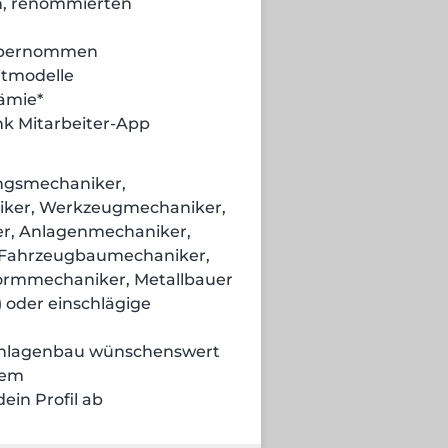
en, renommierten
 übernommen
itmodelle
rämie*
nk Mitarbeiter-App
ngsmechaniker,
niker, Werkzeugmechaniker,
er, Anlagenmechaniker,
d Fahrzeugbaumechaniker,
ormmechaniker, Metallbauer
) oder einschlägige
Anlagenbau wünschenswert
lem
ein Profil ab