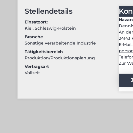
Stellendetails
Kon
Nazar
Einsatzort:
Denni
Kiel
,
Schleswig-Holstein
An der
Branche
24143 
Sonstige verarbeitende Industrie
E-Mail
person
Tätigkeitsbereich
Telefo
Produktion/Produktionsplanung
Zur We
Vertragsart
Vollzeit