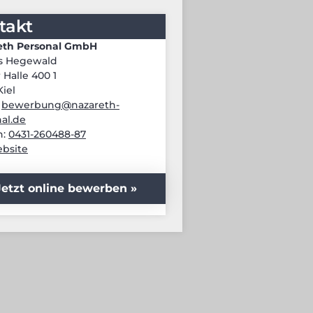
takt
eth Personal GmbH
s Hegewald
 Halle 400 1
Kiel
:
bewerbung@nazareth-
al.de
n:
0431-260488-87
bsite
Jetzt online bewerben