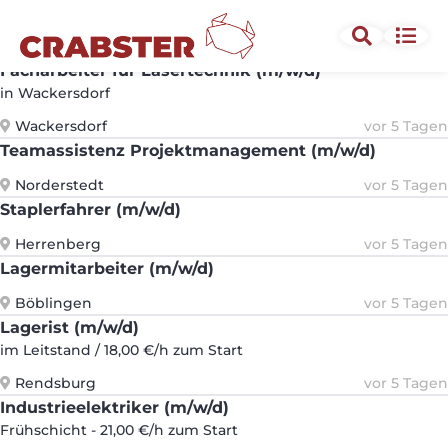
Betriebselektriker (m/w/d)
Weiden in der Oberpfalz
vor 5 Tagen
Facharbeiter für Lasertechnik (m/w/d)
in Wackersdorf
Wackersdorf
vor 5 Tagen
Teamassistenz Projektmanagement (m/w/d)
Norderstedt
vor 5 Tagen
Staplerfahrer (m/w/d)
Herrenberg
vor 5 Tagen
Lagermitarbeiter (m/w/d)
Böblingen
vor 5 Tagen
Lagerist (m/w/d)
im Leitstand / 18,00 €/h zum Start
Rendsburg
vor 5 Tagen
Industrieelektriker (m/w/d)
Frühschicht - 21,00 €/h zum Start