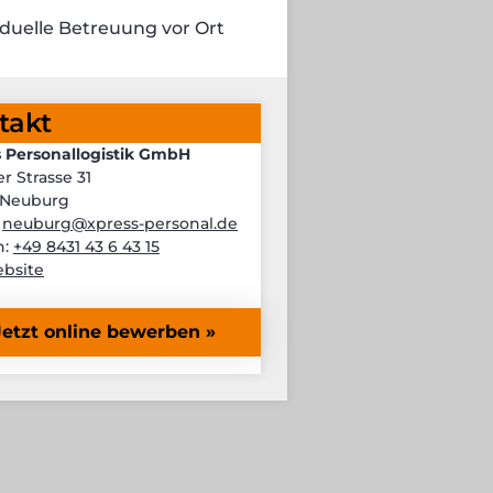
iduelle Betreuung vor Ort
takt
 Personallogistik GmbH
er Strasse 31
 Neuburg
:
neuburg@xpress-personal.de
n:
+49 8431 43 6 43 15
bsite
Jetzt online bewerben