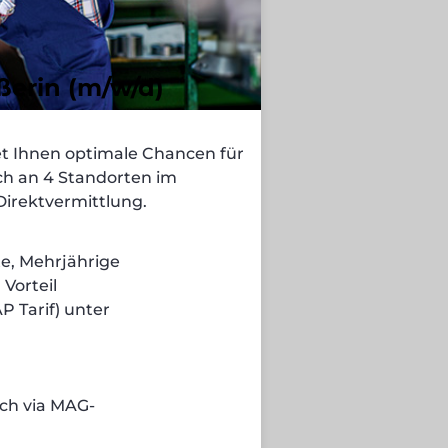
erin (m/w/d)
et Ihnen optimale Chancen für
ich an 4 Standorten im
irektvermittlung.
te, Mehrjährige
Vorteil
P Tarif) unter
ch via MAG-