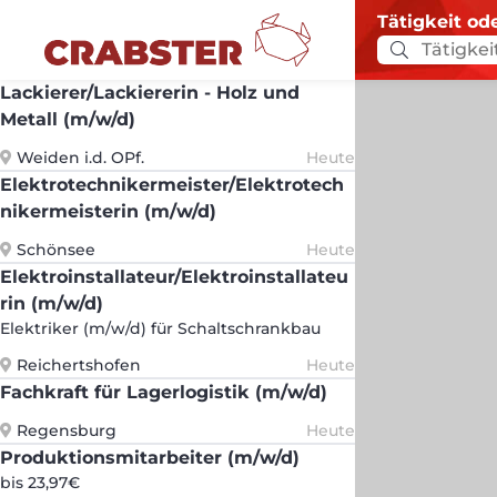
Tätigkeit od
Lackierer/Lackiererin - Holz und
Metall (m/w/d)
Weiden i.d. OPf.
Heute
Elektrotechnikermeister/Elektrotech
nikermeisterin (m/w/d)
Schönsee
Heute
Elektroinstallateur/Elektroinstallateu
rin (m/w/d)
Elektriker (m/w/d) für Schaltschrankbau
Reichertshofen
Heute
Fachkraft für Lagerlogistik (m/w/d)
Regensburg
Heute
Produktionsmitarbeiter (m/w/d)
bis 23,97€