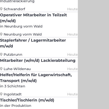
Industrielackierung
Schwandorf
Heute
Operativer Mitarbeiter in Teilzeit
(m/w/d)
in Neunburg vorm Wald
Neunburg vorm Wald
Heute
Staplerfahrer / Lagermitarbeiter
m/w/d
Putzbrunn
Heute
Mitarbeiter (w/m/d) Lackierabteilung
Luhe-Wildenau
Heute
Helfer/Helferin für Lagerwirtschaft,
Transport (m/w/d)
in 3 Schichten
Ingolstadt
Heute
Tischler/Tischlerin (m/w/d)
in der Produktion