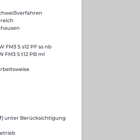
chweißverfahren
reich
nhausen
W FM3 S s12 PF ss nb
W FM3 S t12 PB ml
Arbeitsweise
if) unter Berücksichtigung
etrieb