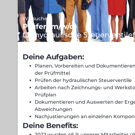
Wir suchen:
Prüfer (m/w/d)
für hydraulische Steuerventile
Deine Aufgaben:
Planen, Vorbereiten und Dokumentieren 
der Prüfmittel
Prüfen der hydraulischen Steuerventile
Arbeiten nach Zeichnungs- und Werksto
Prüfplan
Dokumentieren und Auswerten der Erge
Abweichungen
Nachjustierungen an einzelnen Kompo
Deine Benefits:
2022 wurden 46 % unserer Mitarbeiter