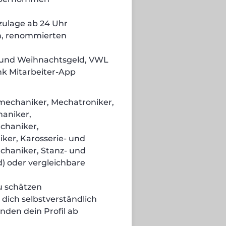
zulage ab 24 Uhr
en, renommierten
- und Weihnachtsgeld, VWL
nk Mitarbeiter-App
emechaniker, Mechatroniker,
aniker,
chaniker,
er, Karosserie- und
haniker, Stanz- und
 oder vergleichbare
zu schätzen
 dich selbstverständlich
nden dein Profil ab