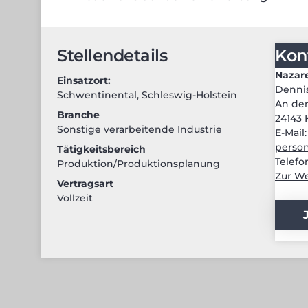
Stellendetails
Kon
Nazar
Einsatzort:
Denni
Schwentinental
,
Schleswig-Holstein
An der
Branche
24143 
Sonstige verarbeitende Industrie
E-Mail
person
Tätigkeitsbereich
Telefo
Produktion/Produktionsplanung
Zur We
Vertragsart
Vollzeit