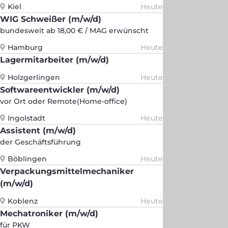
Kiel
Heute
WIG Schweißer (m/w/d)
bundesweit ab 18,00 € / MAG erwünscht
Hamburg
Heute
Lagermitarbeiter (m/w/d)
Holzgerlingen
Heute
Softwareentwickler (m/w/d)
vor Ort oder Remote(Home-office)
Ingolstadt
Heute
Assistent (m/w/d)
der Geschäftsführung
Böblingen
Heute
Verpackungsmittelmechaniker
(m/w/d)
Koblenz
Heute
Mechatroniker (m/w/d)
für PKW