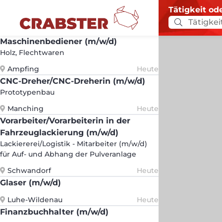
Tätigkeit od
Maschinenbediener (m/w/d)
Holz, Flechtwaren
Ampfing
Heute
CNC-Dreher/CNC-Dreherin (m/w/d)
Prototypenbau
Manching
Heute
Vorarbeiter/Vorarbeiterin in der
Fahrzeuglackierung (m/w/d)
Lackiererei/Logistik - Mitarbeiter (m/w/d)
für Auf- und Abhang der Pulveranlage
Schwandorf
Heute
Glaser (m/w/d)
Luhe-Wildenau
Heute
Finanzbuchhalter (m/w/d)