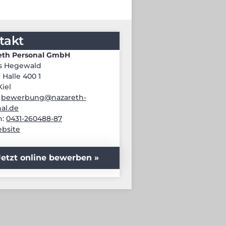
takt
eth Personal GmbH
s Hegewald
 Halle 400 1
Kiel
:
bewerbung@nazareth-
al.de
n:
0431-260488-87
bsite
Jetzt online bewerben