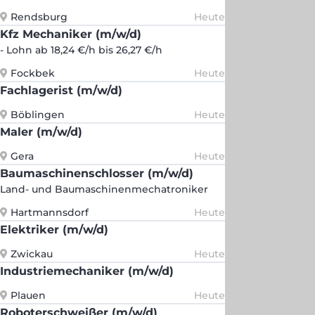
Rendsburg
Heute
Kfz Mechaniker (m/w/d)
- Lohn ab 18,24 €/h bis 26,27 €/h
Fockbek
Heute
Fachlagerist (m/w/d)
Böblingen
Heute
Maler (m/w/d)
Gera
Heute
Baumaschinenschlosser (m/w/d)
Land- und Baumaschinenmechatroniker
Hartmannsdorf
Heute
Elektriker (m/w/d)
Zwickau
Heute
Industriemechaniker (m/w/d)
Plauen
Heute
Roboterschweißer (m/w/d)