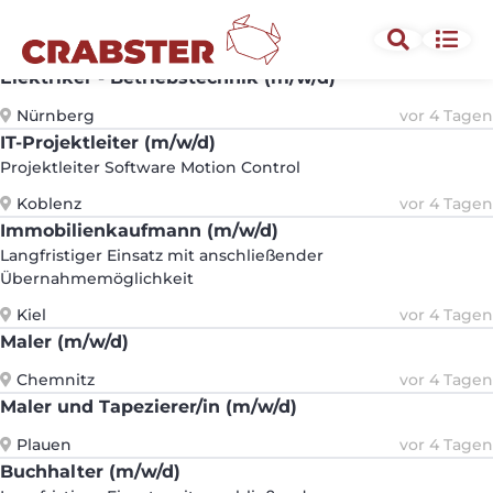
Pflegedienstleiter (m/w/d)
Landsberg am Lech
vor 4 Tagen
Elektriker - Betriebstechnik (m/w/d)
Nürnberg
vor 4 Tagen
IT-Projektleiter (m/w/d)
Projektleiter Software Motion Control
Koblenz
vor 4 Tagen
Immobilienkaufmann (m/w/d)
Langfristiger Einsatz mit anschließender
Übernahmemöglichkeit
Kiel
vor 4 Tagen
Maler (m/w/d)
Chemnitz
vor 4 Tagen
Maler und Tapezierer/in (m/w/d)
Plauen
vor 4 Tagen
Buchhalter (m/w/d)