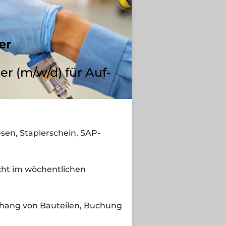
er
er (m/w/d) für Auf-
sen, Staplerschein, SAP-
cht im wöchentlichen
bhang von Bauteilen, Buchung