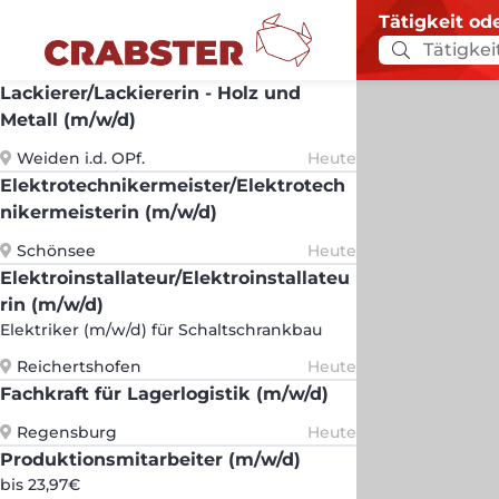
Tätigkeit od
Lackierer/Lackiererin - Holz und
Metall (m/w/d)
Weiden i.d. OPf.
Heute
Elektrotechnikermeister/Elektrotech
nikermeisterin (m/w/d)
Schönsee
Heute
Elektroinstallateur/Elektroinstallateu
rin (m/w/d)
Elektriker (m/w/d) für Schaltschrankbau
Reichertshofen
Heute
Fachkraft für Lagerlogistik (m/w/d)
Regensburg
Heute
Produktionsmitarbeiter (m/w/d)
bis 23,97€