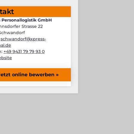
takt
 Personallogistik GmbH
nsdorfer Strasse 22
 Schwandorf
:
schwandorf@xpress-
al.de
n:
+49 9431 79 79 93 0
bsite
Jetzt online bewerben