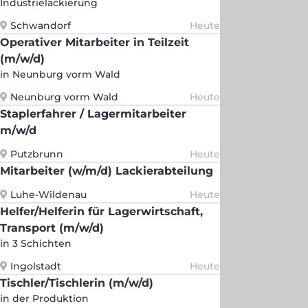
Industrielackierung
Schwandorf
Heute
Operativer Mitarbeiter in Teilzeit
(m/w/d)
in Neunburg vorm Wald
Neunburg vorm Wald
Heute
Staplerfahrer / Lagermitarbeiter
m/w/d
Putzbrunn
Heute
Mitarbeiter (w/m/d) Lackierabteilung
Luhe-Wildenau
Heute
Helfer/Helferin für Lagerwirtschaft,
Transport (m/w/d)
in 3 Schichten
Ingolstadt
Heute
Tischler/Tischlerin (m/w/d)
in der Produktion