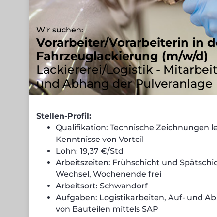
Wir suchen:
Vorarbeiter/Vorarbeiterin in d
Fahrzeuglackierung (m/w/d)
Lackiererei/Logistik - Mitarbeit
und Abhang der Pulveranlage
Stellen-Profil:
Qualifikation: Technische Zeichnungen le
Kenntnisse von Vorteil
Lohn: 19,37 €/Std
Arbeitszeiten: Frühschicht und Spätschi
Wechsel, Wochenende frei
Arbeitsort: Schwandorf
Aufgaben: Logistikarbeiten, Auf- und A
von Bauteilen mittels SAP