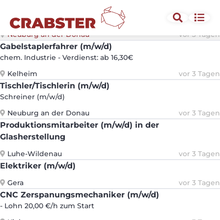
Maler und Lackierer/Malerin und Lackiererin -
Schwerpunkt Maler/Malerin (m/w/d)
Neuburg an der Donau
vor 3 Tagen
Gabelstaplerfahrer (m/w/d)
chem. Industrie - Verdienst: ab 16,30€
Kelheim
vor 3 Tagen
Tischler/Tischlerin (m/w/d)
Schreiner (m/w/d)
Neuburg an der Donau
vor 3 Tagen
Produktionsmitarbeiter (m/w/d) in der
Glasherstellung
Luhe-Wildenau
vor 3 Tagen
Elektriker (m/w/d)
Gera
vor 3 Tagen
CNC Zerspanungsmechaniker (m/w/d)
- Lohn 20,00 €/h zum Start