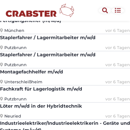
Montagefachhelfer m/w/d
Putzbrunn
vor 6 Tagen
Fertigungshelfer (m/w/d)
München
vor 6 Tagen
Staplerfahrer / Lagermitarbeiter m/w/d
Putzbrunn
vor 6 Tagen
Staplerfahrer / Lagermitarbeiter m/w/d
Putzbrunn
vor 6 Tagen
Montagefachhelfer m/w/d
Unterschleißheim
vor 6 Tagen
Fachkraft für Lagerlogistik m/w/d
Putzbrunn
vor 6 Tagen
Löter m/w/d in der Hybridtechnik
Neuried
vor 6 Tagen
Industrieelektriker/Industrieelektrikerin - Geräte und