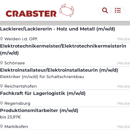
Tätigkeit oder Beruf
PLZ oder Ort
Lackierer/Lackiererin - Holz und Metall (m/w/d)
Umkreis
Weiden i.d. OPf.
Heute
Elektrotechnikermeister/Elektrotechnikermeisterin
(m/w/d)
Erneut suchen
Schönsee
Heute
Elektroinstallateur/Elektroinstallateurin (m/w/d)
Elektriker (m/w/d) für Schaltschrankbau
Reichertshofen
Heute
Fachkraft für Lagerlogistik (m/w/d)
Regensburg
Heute
Produktionsmitarbeiter (m/w/d)
bis 23,97€
Marklkofen
Heute